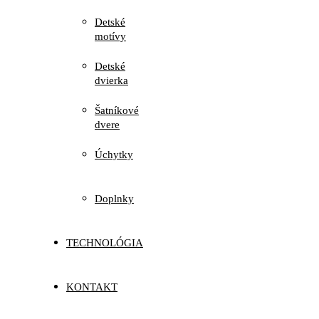
Detské
motívy
Detské
dvierka
Šatníkové
dvere
Úchytky
Doplnky
TECHNOLÓGIA
KONTAKT