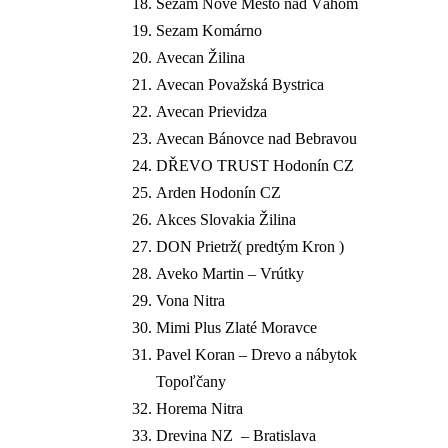
Sezam Nové Mesto nad Váhom
Sezam Komárno
Avecan Žilina
Avecan Považská Bystrica
Avecan Prievidza
Avecan Bánovce nad Bebravou
DŘEVO TRUST Hodonín CZ
Arden Hodonín CZ
Akces Slovakia Žilina
DON Prietrž( predtým Kron )
Aveko Martin – Vrútky
Vona Nitra
Mimi Plus Zlaté Moravce
Pavel Koran – Drevo a nábytok
Topoľčany
Horema Nitra
Drevina NZ – Bratislava