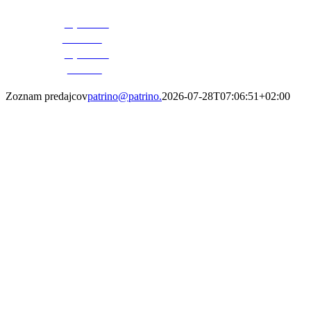
objednávka
DVIERKA
objednávka
POREZY
Zoznam predajcov
patrino@patrino.
2026-07-28T07:06:51+02:00