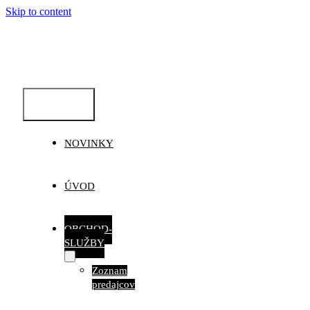
Skip to content
Toggle
Navigation
NOVINKY
ÚVOD
OBCHOD-
SLUŽBY
Zoznam
predajcov