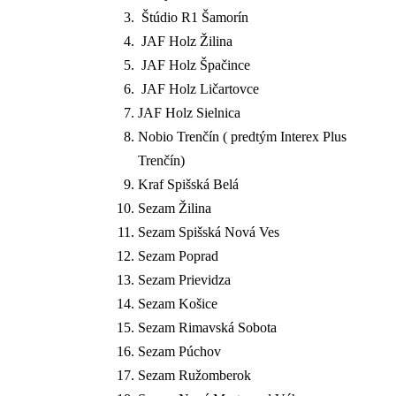
Štúdio R1 Šamorín
JAF Holz Žilina
JAF Holz Špačince
JAF Holz Ličartovce
JAF Holz Sielnica
Nobio Trenčín ( predtým Interex Plus
Trenčín)
Kraf Spišská Belá
Sezam Žilina
Sezam Spišská Nová Ves
Sezam Poprad
Sezam Prievidza
Sezam Košice
Sezam Rimavská Sobota
Sezam Púchov
Sezam Ružomberok