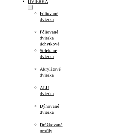
DVIERKA
Fóliované
dvierka
Fóliované
dvierka
úchytkové
Striekané
dvierka
Akrylátové
dvierka
ALU
dvierka
Dýhované
dvierka
Drážkované
profily